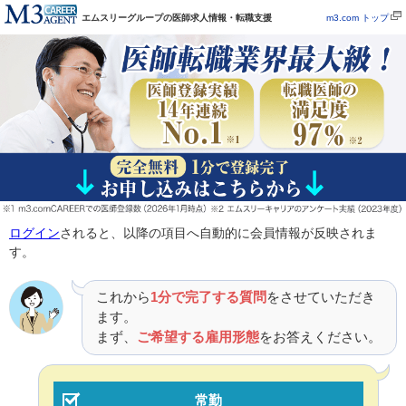
エムスリーグループの医師求人情報・転職支援
m3.com トップ
ログイン
されると、以降の項目へ自動的に会員情報が反映されま
す。
これから
1分で完了する質問
をさせていただき
ます。
まず、
ご希望する雇用形態
をお答えください。
常勤