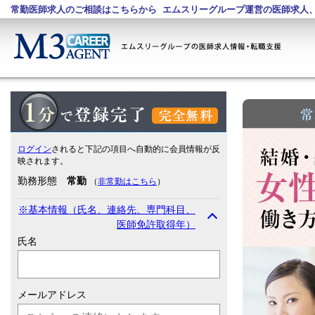
常勤医師求人のご相談はこちらから
エムスリーグループ運営の医師求人
登録フォーム 1分で登録完了 完全無料
ログイン
されると下記の項目へ自動的に会員情報が反
映されます。
勤務形態
常勤
（
非常勤はこちら
）
※基本情報（氏名、連絡先、専門科目、
医師免許取得年）
氏名
メールアドレス