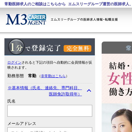
常勤医師求人のご相談はこちらから
エムスリーグループ運営の医師求人
登録フォーム 1分で登録完了 完全無料
ログイン
されると下記の項目へ自動的に会員情報が反
映されます。
勤務形態
常勤
（
非常勤はこちら
）
※基本情報（氏名、連絡先、専門科目、
医師免許取得年）
氏名
メールアドレス