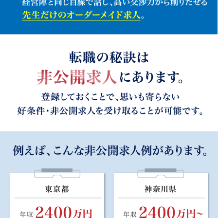
m3careerの求人の特徴・強み
全国医療機関提携数10,000施設以上だからこその豊富な求人
数、全国の求人を網羅。
医師会員数32万人を誇るm3グループ。医師に対し圧倒的なア
プローチができる当社を信頼いただき、多くの医療機関から
m3career独占求人・好条件の非公開求人を一任。
医療経営士の資格を取得したコンサルタントが、経営陣と同じ
目線で話し、高い交渉力から創りだせる先生だけのオーダーメ
イド求人。
転職の秘訣は非公開求人にあります。登録しておくことで、思
いも寄らない好条件・非公開求人を受け取ることが可能です。