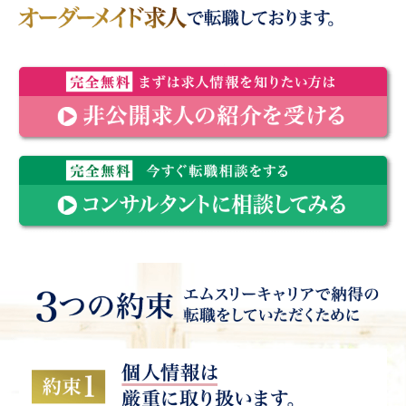
神奈川県 年収2400万円〜（相談可） 一般内科 当直なし
相談可能 退職金制度有り 週4日勤務で年収1900万円
大阪府 年収2000万円（相談可） 呼吸器内科 人気の大阪
市内の病院 神戸・京都からも通勤便利 経営安定・勤務環境
転職に成功した医師の約90％は非公開求人と先生の希望条件
良好
に沿って医療機関側と交渉したオーダーメイド求人で転職して
愛知県 年収1400万円（相談可） 産業医 希少な産業医の
おります。
募集 週4日勤務、当直なし 17時台にご帰宅可能
福岡県 年収1800万円（相談可） 整形外科 福岡市博多区
完全無料 まずは求人情報を知りたい方は非公開求人の紹介を
の求人 各種学会認定施設 院内保育など福利厚生も充実
受ける
北海道 年収1800万円〜（相談可） 消化器内科 人気の札
幌市内の病院 学会認定施設 医師機器・設備充実
その他にも好条件の非公開求人多数
完全無料 今すぐ転職相談をするコンサルタントに相談してみ
る