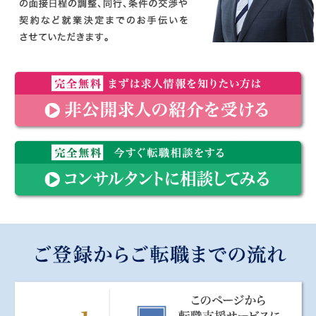
約束2 転職を無理におすすめすることは致しません。
私たちのミッションは「イキイキと働く医療従事者を一人でも
増やし、医療に貢献する」ことです。弊社の利益のみを追求し
て無理に転職をすすめても、それは先生のためにも、その先に
いる患者様のためにもならないと考えます。医療全体をよりよ
専任のコンサルタントが先生のサポートいたします。
くしていくために、転職を無理におすすめしないことをお約束
※転職の希望条件を伺った上で、求人のご紹介や興味を持った
いたします。
医療機関側との面接日程の調整、同行、条件の交渉や契約など
約束3 円満にご入職いただけるよう徹底します。
就業決定までのお手伝いをさせていただきます。
医療の世界にはまだまだコンプライアンスの意識が徹底されて
完全無料 まずは求人情報を知りたい方は非公開求人の紹介を
いないのが現状です。入職後に年俸、労働の条件で「話が違
受ける
う」とトラブルになることも珍しくありません。エムスリーキ
ャリアは雇用契約を厳密に行っており、円満にご入職いただけ
るよう徹底しています。
完全無料 今すぐ転職相談をするコンサルタントに相談してみ
る