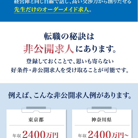
m3careerの求人の特徴・強み
全国医療機関提携数10,000施設以上だからこその豊富な求人
数、全国の求人を網羅。
医師会員数32万人を誇るm3グループ。医師に対し圧倒的なア
プローチができる当社を信頼いただき、多くの医療機関から
m3career独占求人・好条件の非公開求人を一任。
医療経営士の資格を取得したコンサルタントが、経営陣と同じ
目線で話し、高い交渉力から創りだせる先生だけのオーダーメ
イド求人。
転職の秘訣は非公開求人にあります。登録しておくことで、思
いも寄らない好条件・非公開求人を受け取ることが可能です。