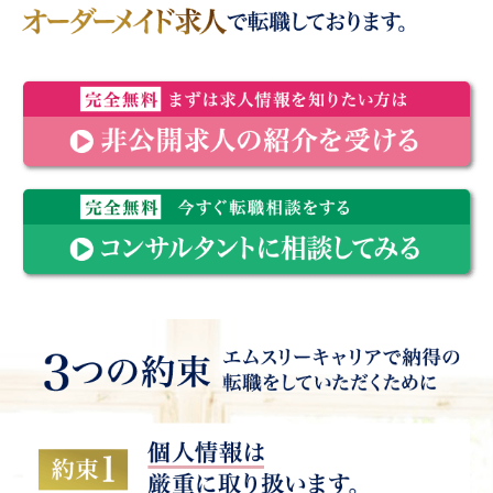
神奈川県 年収2400万円〜（相談可） 一般内科 当直なし
相談可能 退職金制度有り 週4日勤務で年収1900万円
大阪府 年収2000万円（相談可） 呼吸器内科 人気の大阪
市内の病院 神戸・京都からも通勤便利 経営安定・勤務環境
転職に成功した医師の約90％は非公開求人と先生の希望条件
良好
に沿って医療機関側と交渉したオーダーメイド求人で転職して
愛知県 年収1400万円（相談可） 産業医 希少な産業医の
おります。
募集 週4日勤務、当直なし 17時台にご帰宅可能
福岡県 年収1800万円（相談可） 整形外科 福岡市博多区
完全無料 まずは求人情報を知りたい方は非公開求人の紹介を
の求人 各種学会認定施設 院内保育など福利厚生も充実
受ける
北海道 年収1800万円〜（相談可） 消化器内科 人気の札
幌市内の病院 学会認定施設 医師機器・設備充実
その他にも好条件の非公開求人多数
完全無料 今すぐ転職相談をするコンサルタントに相談してみ
る