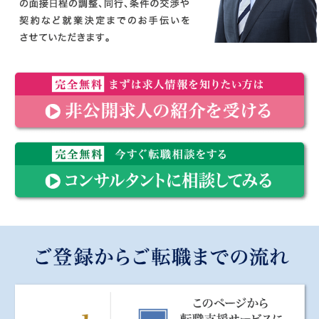
約束2 転職を無理におすすめすることは致しません。
私たちのミッションは「イキイキと働く医療従事者を一人でも
増やし、医療に貢献する」ことです。弊社の利益のみを追求し
て無理に転職をすすめても、それは先生のためにも、その先に
いる患者様のためにもならないと考えます。医療全体をよりよ
専任のコンサルタントが先生のサポートいたします。
くしていくために、転職を無理におすすめしないことをお約束
※転職の希望条件を伺った上で、求人のご紹介や興味を持った
いたします。
医療機関側との面接日程の調整、同行、条件の交渉や契約など
約束3 円満にご入職いただけるよう徹底します。
就業決定までのお手伝いをさせていただきます。
医療の世界にはまだまだコンプライアンスの意識が徹底されて
完全無料 まずは求人情報を知りたい方は非公開求人の紹介を
いないのが現状です。入職後に年俸、労働の条件で「話が違
受ける
う」とトラブルになることも珍しくありません。エムスリーキ
ャリアは雇用契約を厳密に行っており、円満にご入職いただけ
るよう徹底しています。
完全無料 今すぐ転職相談をするコンサルタントに相談してみ
る