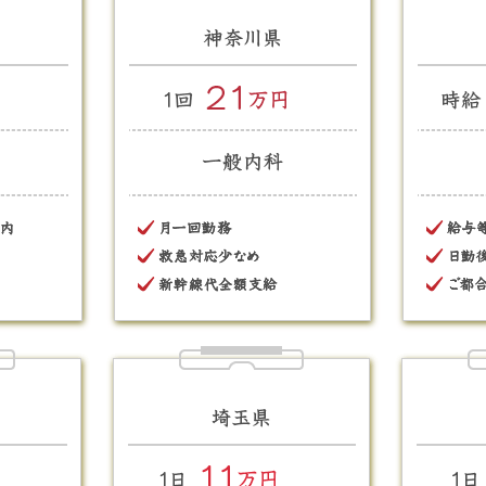
一般内科 最寄り駅から10分圏内 外来診療のみ 残業代別途支給
 一般内科 月一回勤務 救急対応少なめ 新幹線代全額支給
円 産婦人科 給与等の条件相談可能 日勤後の時間を活用できる夜診