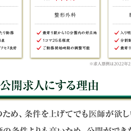
精神科 病棟管理のみのゆったり勤務 人気の月1回週末日当直 名駅
整形外科 最寄り駅から10分圏内の好立地 1コマ25名程度 ご勤務
 脳神経外科 入り明け時間の相談可能 分割勤務の相談可能 最寄り