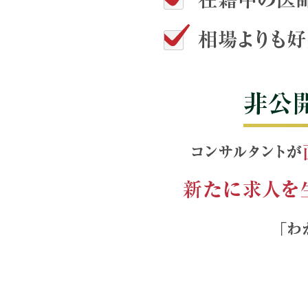
突然の欠員のため、条件を上
在籍中の医師の条件よりも高
相場よりも好条件のため、実
非公開求人
コンサルタントが直接医
せていただく例も多くご